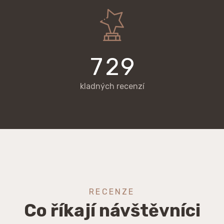
7
2
9
kladných recenzí
RECENZE
Co říkají návštěvníci