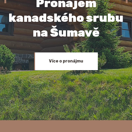
Pronájem
kanadského srubu
na Šumavě
Více o pronájmu