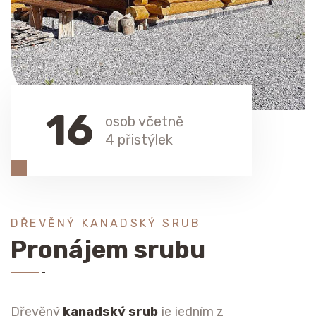
16
osob včetně
4 přistýlek
DŘEVĚNÝ KANADSKÝ SRUB
Pronájem srubu
Dřevěný
kanadský srub
je jedním z