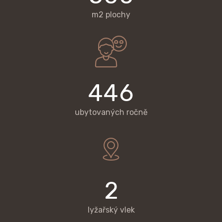
m2 plochy
4
4
6
ubytovaných ročně
2
lyžařský vlek